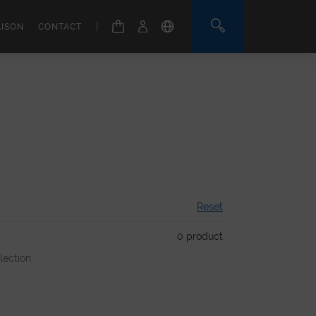
|
AISON
CONTACT
Reset
0
product
ection.