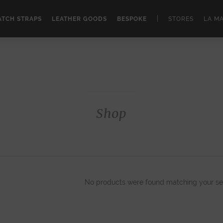
|
TCH STRAPS
LEATHER GOODS
BESPOKE
STORES
LA M
Shop
No products were found matching your sel