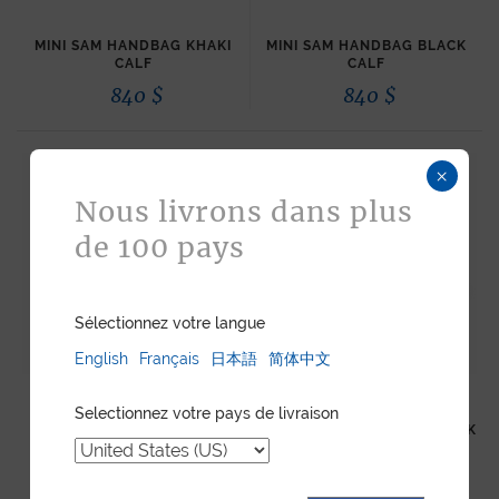
MINI SAM HANDBAG KHAKI
MINI SAM HANDBAG BLACK
CALF
CALF
840
$
840
$
×
Nous livrons dans plus
de 100 pays
Sélectionnez votre langue
English
Français
日本語
简体中文
Selectionnez votre pays de livraison
MINI SAM HANDBAG
SAM SHOULDER STRAP BLACK
BURGUNDY CALF
CALF
840
$
180
$